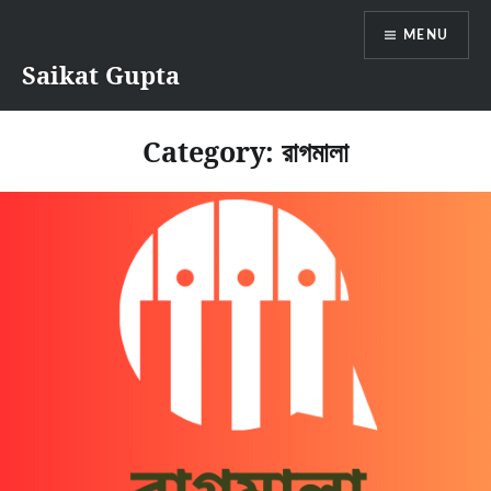
Skip
MENU
to
content
Saikat Gupta
Category:
রাগমালা