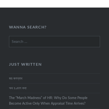
WANNA SEARCH?
Search
for:
JUST WRITTEN
জয় জগন্নাথ
অথ চণ্ডাল কথা
The “March Madness” of HR: Why Do Some People
Become Active Only When Appraisal Time Arrives?