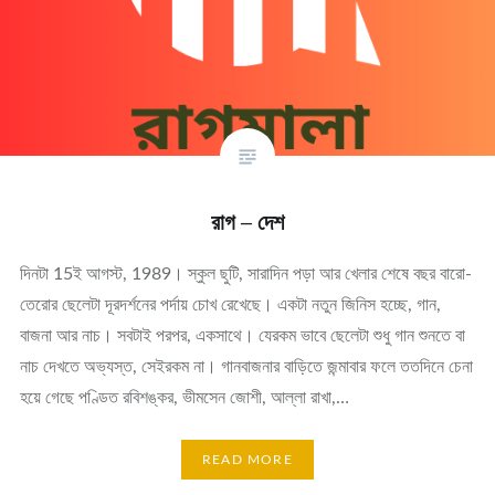
রাগ – দেশ
দিনটা 15ই আগস্ট, 1989। স্কুল ছুটি, সারাদিন পড়া আর খেলার শেষে বছর বারো-
তেরোর ছেলেটা দূরদর্শনের পর্দায় চোখ রেখেছে। একটা নতুন জিনিস হচ্ছে, গান,
বাজনা আর নাচ। সবটাই পরপর, একসাথে। যেরকম ভাবে ছেলেটা শুধু গান শুনতে বা
নাচ দেখতে অভ্যস্ত, সেইরকম না। গানবাজনার বাড়িতে জন্মাবার ফলে ততদিনে চেনা
হয়ে গেছে পণ্ডিত রবিশঙ্কর, ভীমসেন জোশী, আল্লা রাখা,…
READ MORE