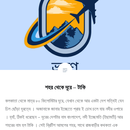
শহর থেকে দূরে – টাকি
কলকাতা থেকে মাত্র ৮০ কিলোমিটার দূরে, যেখান থেকে আর একটা দেশ সত্যিই যেন
ঢিল ছোঁড়া দূরত্বে । অজানাকে জানার ইচ্ছেতে প্রায় ই চোখ চলে যায় নদীর ওপারে
। হ্যাঁ, ঠিকই ধরেছেন – দূরের দেশটার নাম বাংলাদেশ, নদী ইচ্ছেমতি (ইছামতী) আর
শহরের নাম হল টাকি । সেই ব্রিটিশ আমলের শহর, সাথে রাজবাড়ীর কথকতা এক