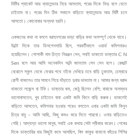
মিষ্টির প্যাকেট আর ক্যালেন্ডার নিয়ে আসতাম, পরের দিকে ভিড় বলে যেতে
চাইতাম না। পরের দিন ঠিক সকালে বাড়িতে ক্যালেন্ডার আর মিষ্টি চলে
আসতো। কোনোবার অন্যথা হয়নি।
একজনের কথা না বললে বরাহনগরের ভাড়া বাড়ির কথা অসম্পূর্ণ থেকে যাবে।
উল্টো দিকে তার ডিসপেনসারি ছিল, পরবর্তীকালে ওয়ার্ড কমিশনারও
হয়েছিলেন। পোশাকী নাম চিত্ত নিরঞ্জন সেন, সবাই ডাকতো ডাক্তার C N
Sen বলে আর আমি অনেকদিন অব্দি জানতাম সেন সেন বলে। রেজাল্ট
বেরোলে স্কুল থেকে ফেরার পথে তাঁকে দেখিয়ে তবে বাড়ি ঢুকতাম, চেম্বারে
রোগী থাকলেও তার সামনে গিয়ে দাঁড়াতে দুবার ভাবতাম না। আমার জন্য বরাদ্দ
থাকতো লজেন্স বা টফি। ডাক্তার কম, জেঠু ছিলেন বেশি; বাবাকে অসম্ভব
ভালোবাসতেন, খুব চাইতেন বাবা একটা জমি কিনে বাড়ি করুক। ডাকলেই
বাড়িতে আসতেন, কমিশনার হওয়ার পরেও বলতেন এবার একটা জমি কিনুন
চিত্র বাবু – আমি আছি, কিছু কমও করে দিতে পারবো। ওনার বাড়িতেও
গেছি। আদ্যন্ত ভালো মানুষ, সবাই এক কথায় সেটা স্বীকার করেন। শেষের
দিকে ডাক্তারির ধার কিছুটা কমে আসছিল, বিশু কাকুর বানানো কাঁচের শিশির