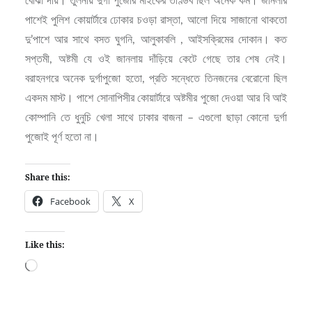
বোঝা দায়। তুলনায় দুর্গা পুজোর মাইকের তাণ্ডব ছিল অনেক কম। জানলার
পাশেই পুলিশ কোয়ার্টারে ঢোকার চওড়া রাস্তা, আলো দিয়ে সাজানো থাকতো
দু’পাশে আর সাথে বসত ঘুগনি, আলুকাবলি , আইসক্রিমের দোকান। কত
সপ্তমী, অষ্টমী যে ওই জানলায় দাঁড়িয়ে কেটে গেছে তার শেষ নেই।
বরাহনগরে অনেক দুর্গাপুজো হতো, প্রতি সন্ধেতে তিনজনের বেরোনো ছিল
একদম মাস্ট। পাশে সোনাপিসীর কোয়ার্টারে অষ্টমীর পুজো দেওয়া আর বি আই
কোম্পানি তে ধুনুচি খেলা সাথে ঢাকার বাজনা – এগুলো ছাড়া কোনো দুর্গা
পুজোই পূর্ণ হতো না।
Share this:
Facebook
X
Like this:
Loading…