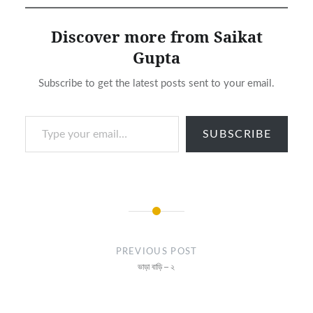
Discover more from Saikat
Gupta
Subscribe to get the latest posts sent to your email.
Type your email…
SUBSCRIBE
Post
navigation
PREVIOUS POST
ভাড়া বাড়ি – ২