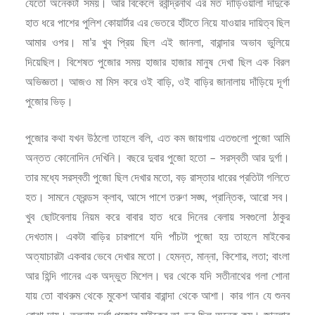
যেতো অনেকটা সময়। আর বিকেলে রবীন্দ্রনাথ এর মত দাড়িওয়ালা দাদুকে
হাত ধরে পাশের পুলিশ কোয়ার্টার এর ভেতরে হাঁটতে নিয়ে যাওয়ার দায়িত্ব ছিল
আমার ওপর। মা’র খুব প্রিয় ছিল এই জানলা, বারান্দার অভাব ভুলিয়ে
দিয়েছিল। বিশেষত পুজোর সময় হাজার হাজার মানুষ দেখা ছিল এক বিরল
অভিজ্ঞতা। আজও মা মিস করে ওই বাড়ি, ওই বাড়ির জানালায় দাঁড়িয়ে দূর্গা
পুজোর ভিড়।
পুজোর কথা যখন উঠলো তাহলে বলি, এত কম জায়গায় এতগুলো পুজো আমি
অন্তত কোনোদিন দেখিনি। বছরে দুবার পুজো হতো – সরস্বতী আর দুর্গা।
তার মধ্যে সরস্বতী পুজো ছিল দেখার মতো, বড় রাস্তার ধারের প্রতিটা গলিতে
হত। সামনে ফ্রেন্ডস ক্লাব, আসে পাশে তরুণ সঙ্ঘ, প্রান্তিক, আরো সব।
খুব ছোটবেলায় নিয়ম করে বাবার হাত ধরে দিনের বেলায় সবগুলো ঠাকুর
দেখতাম। একটা বাড়ির চারপাশে যদি পাঁচটা পুজো হয় তাহলে মাইকের
অত্যাচারটা একবার ভেবে দেখার মতো। হেমন্ত, মান্না, কিশোর, লতা; বাংলা
আর হিন্দি গানের এক অদ্ভুত মিশেল। ঘর থেকে যদি সতীনাথের গলা শোনা
যায় তো বাথরুম থেকে মুকেশ আবার বারান্দা থেকে আশা। কার গান যে শুনব