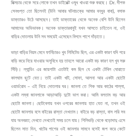
মিক্সচার থেকে সরে লোকে তখন ডাইরেক্ট ওষুধ খাওয়া শুরু করছে। Dr. দীপক
সেনগুপ্ত তো ছিলেনই (উনি আবার ঘটনাচক্রে আমার বন্ধুর বাবা), বসাক
ডাক্তারও উঠে আসছেন। তাই ডাক্তারের থেকে অনেক বেশি উনি ছিলেন
আমাদের অভিভাবক। অনেক ডাক্তারবাবুই যখন আসতে চাইতেন না, ওই
বাড়ির দোতলায় উনি সব সময়েই এসেছেন বিপদে পাশে দাঁড়াতে।
ভাড়া বাড়ির নিয়ম মেনে ফার্নিচারও খুব লিমিটেড ছিল, এর একটা কারণ যদি পরে
বাড়ি করে নিয়ে যাওয়ার অসুবিধে হয় তাহলে আরো একটা বড় কারণ হল খুব সরু
সিঁড়ি। ল্যান্ডিং এর জায়গাটা এতটাই কম ছিল যে একটা টেবিল ঘোরাতে
কালঘাম ছুটে যেত। তাই একটা খাট, সোফা, আলনা আর একটা ছোটো
ওয়ার্ডরোব – এই নিয়ে দোতলার ঘর। জানলা তে শিক আর কাঠের পাল্লা,
একটা লম্বা জানলাকে আড়াআড়ি দুটো ভাগ করা। আমি বলতাম বড় আর
ছোটো জানলা। ছোটবেলায় যখন ওপরের জানলায় হাত যেত না, তখন ওই
ছোটো জানলায় বসে বাইরের রাস্তা দেখতাম। বাইরে বড় রাস্তা, বাস লরি সব
যায় অনবরত; দেখতে দেখতেই সময় চলে যায়। শিলিগুড়ি থেকে বড়োদাদু এসে
ছিলেন সাত দিন, খাটের পাশের ওই জানলার সামনে বসেই জপ করে কেটে