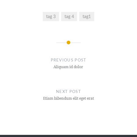
tag 3
tag 4
tag1
Post
navigation
PREVIOUS POST
Aliquam id dolor
NEXT POST
Etiam bibendum elit eget erat