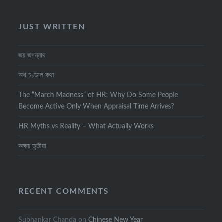
JUST WRITTEN
জয় জগন্নাথ
অথ চণ্ডাল কথা
The “March Madness” of HR: Why Do Some People
Become Active Only When Appraisal Time Arrives?
HR Myths vs Reality – What Actually Works
অক্ষয় তৃতীয়া
RECENT COMMENTS
Subhankar Chanda
on
Chinese New Year