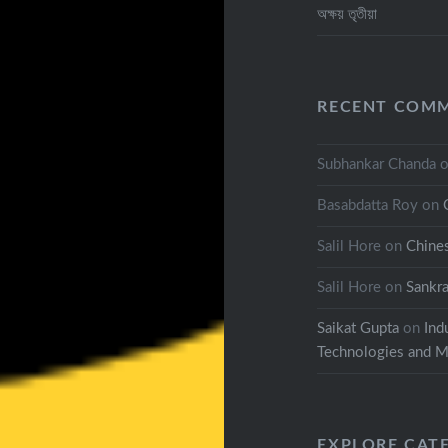
অক্ষয় তৃতীয়া
RECENT COM
Subhankar Chanda
Basabdatta Roy
on
Salil Hore
on
Chine
Salil Hore
on
Sankra
Saikat Gupta
on
Ind
Technologies and Ma
EXPLORE CAT