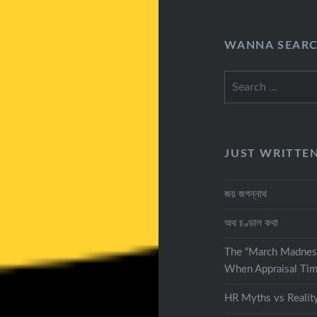
WANNA SEAR
Search
for:
JUST WRITTE
জয় জগন্নাথ
অথ চণ্ডাল কথা
The “March Madnes
When Appraisal Tim
HR Myths vs Realit