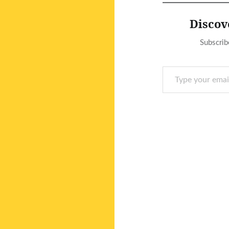
Discov
Subscrib
Type your email…
Post
navigation