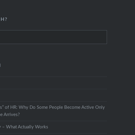
CH?
N
s” of HR: Why Do Some People Become Active Only
e Arrives?
y – What Actually Works