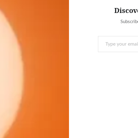
Discov
Subscrib
Type your email…
Post
navigation