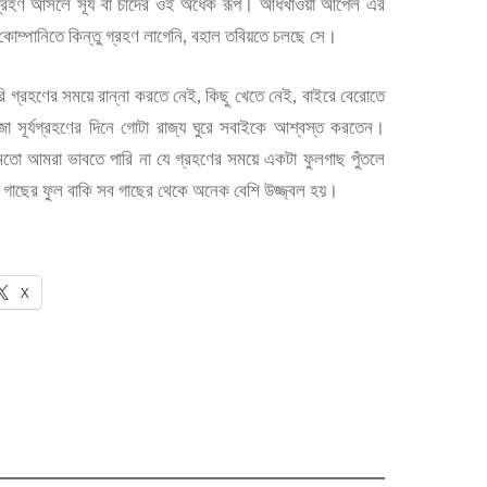
হণ আসলে সূর্য বা চাঁদের ওই অর্ধেক রূপ। আধখাওয়া আপেল এর
োম্পানিতে কিন্তু গ্রহণ লাগেনি, বহাল তবিয়তে চলছে সে।
 গ্রহণের সময়ে রান্না করতে নেই, কিছু খেতে নেই, বাইরে বেরোতে
 সূর্যগ্রহণের দিনে গোটা রাজ্য ঘুরে সবাইকে আশ্বস্ত করতেন।
মতো আমরা ভাবতে পারি না যে গ্রহণের সময়ে একটা ফুলগাছ পুঁতলে
ই গাছের ফুল বাকি সব গাছের থেকে অনেক বেশি উজ্জ্বল হয়।
X