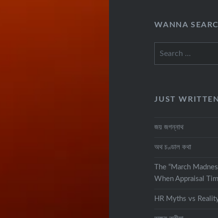
WANNA SEAR
Search
for:
JUST WRITTE
জয় জগন্নাথ
অথ চণ্ডাল কথা
The “March Madnes
When Appraisal Tim
HR Myths vs Realit