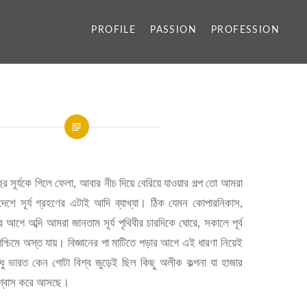
PROFILE
PASSION
PROFESSION
 রাহুর সূর্যকে গিলে ফেলা, আবার নীচ দিয়ে বেরিয়ে যাওয়ার গল্প তো আমরা
শে সূর্য গ্রহণের এটাই আদি ব্যাখ্যা। ঠিক যেমন কোপারনিকাস,
র আগে অব্দি আমরা জানতাম সূর্য পৃথিবীর চারদিকে ঘোরে, সকালে পূর্ব
্চিমে অস্ত যায়। বিজ্ঞানের পা মাটিতে পড়ার আগে এই ধারণা নিয়েই
ু ভারত কেন গোটা বিশ্ব জুড়েই ছিল কিছু অলীক কল্পনা যা হাজার
বিশ্বাস করে আসছে।