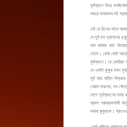
সূর্যগ্রহণ নিয়ে বলছিল
সময়ে নানারকম বই পড়ার 
এই যে চিনের সাথে আমাদ
যে সূর্য হল ড্রাগনের দ
নাম আমার নাম’ ভিয়েত
ফেলে। কেউ কেউ আরো এক
সূর্যগ্রহণ। যে কোরিয়া আ
যে একটা কুকুর যখন সূর্
সূর্য তার অমিত বিক্
খেয়াল করবেন, সব ক্ষেত্র
দেশে সূর্যগ্রহণের সময় 
প্রবল পরাক্রমশালী মা
অথবা কুকুরকে। গ্রহণও
একটু পশ্চিমে তাকানো য