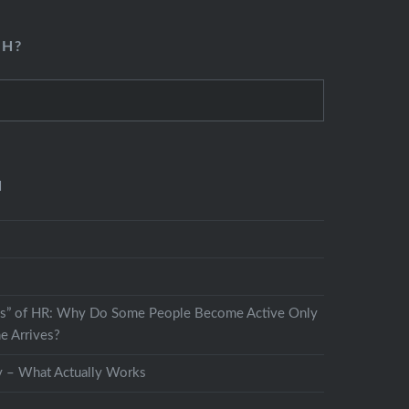
CH?
N
s” of HR: Why Do Some People Become Active Only
e Arrives?
y – What Actually Works