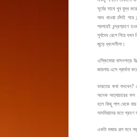
সূর্যের সাথে খুব যুদ্
আধ খাওয়া চাঁদই পরে চ
পরপরেই চন্দ্রগ্রহণ 
সূর্যদেব রেগে গিয়ে যখন
জুড়ে ধ্বংসলীলা।
এস্কিমোরা বাসনপত্র উল
জায়গায় এসে প্রার্থনা কর
ভারতের কথা শুনবেন? ক
অনেক অত্যাচারের ফল। প
হলে কিছু পাপ থেকে য
অসমিয়াদের মতে গ্রহণ 
একটা মজার গল্প মনে পড়