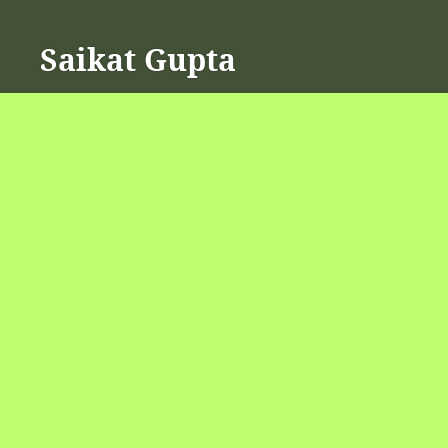
Skip
to
Saikat Gupta
content