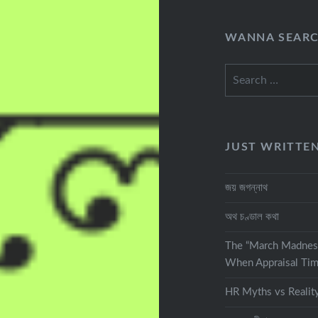
WANNA SEAR
Search
for:
JUST WRITTE
জয় জগন্নাথ
অথ চণ্ডাল কথা
The “March Madnes
When Appraisal Tim
HR Myths vs Realit