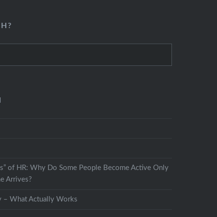
CH?
N
s” of HR: Why Do Some People Become Active Only
e Arrives?
y – What Actually Works