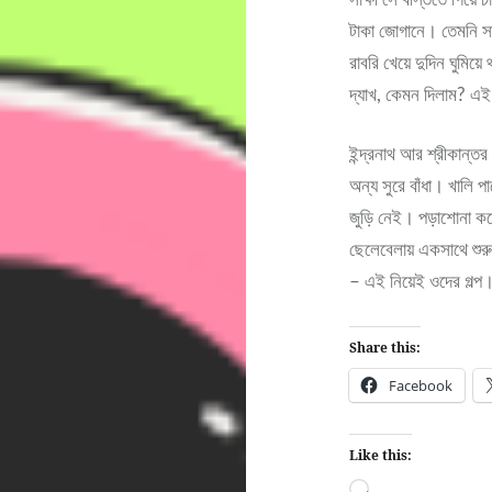
টাকা জোগানে। তেমনি সা
রাবরি খেয়ে দুদিন ঘুমিয়
দ্যাখ, কেমন দিলাম? এ
ইন্দ্রনাথ আর শ্রীকান্ত
অন্য সুরে বাঁধা। খালি
জুড়ি নেই। পড়াশোনা কর
ছেলেবেলায় একসাথে শুরু
– এই নিয়েই ওদের গল্প
Share this:
Facebook
Like this:
Loading…