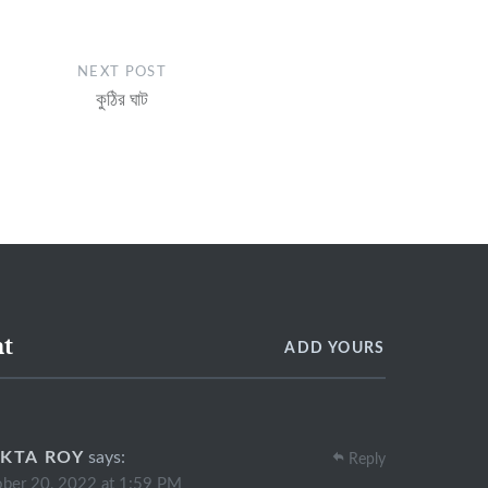
NEXT POST
কুঠির ঘাট
t
ADD YOURS
KTA ROY
says:
Reply
ber 20, 2022 at 1:59 PM