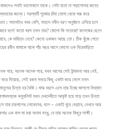
ম থাকলেও সবাই ভালোবাসে তাকে। সেটা যতো না পড়াশোনার জন্যে
ি স্বভাবের জন্যে। সরস্বতী পুজোর চাঁদা তোলা থেকে শুরু করে
াত। সাহসটাও বড্ড বেশি, নাহলে নবীন বরণ অনুষ্ঠানে এগিয়ে চলে
বাজাবে বলে! কতো বয়স তখন তার? ষোলো কি সতেরো! কলেজের ছেলে
াবে, কে দায়িত্ব নেবে? কেনো একজন আছে তো। ঠিক খুঁজে পেতে
হাড়ের রবীন মামাকে যাকে পাঁচ বছর আগে কোনো এক বিয়েবাড়িতে
নেক পরে, অনেক অনেক পরে, যখন আগের সেই উন্মাদনা আর নেই,
ত করে দিয়েছে, সেই রকম সময়ে কিছু একটা করে ফেলে তখন
ানুষের চিন্তা হয় বৈকি। মাঝ বয়সে এসে তার ইচ্ছে জাগলো বিখ্যাত
আপাদমস্তক কম্যুনিস্ট যখন দেবদেবীতে আকৃষ্ট হয়ে পড়ে তখন চিন্তা
সে তার চারপাশের লোকেদের, বলে – একাই ঘুরে বেড়াবে, দেখবে আর
লার এক বাপ-মা মরা অনাথ বন্ধু, যে তার অনেক কিছুর সাক্ষী।
চাল ডাল বিতরণে, সাক্ষী সে নীরবে বাড়ির কাজের মাসির মেয়ের পড়ার