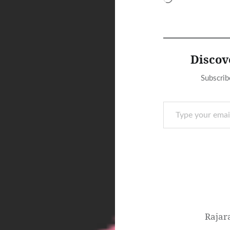
Discov
Subscrib
Type your email…
Post
navigation
Rajar