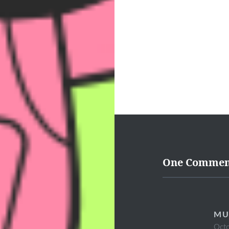
One Commen
MU
Octo