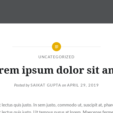
UNCATEGORIZED
rem ipsum dolor sit a
Posted by
SAIKAT GUPTA
on
APRIL 29, 2019
 lectus quis justo. In sem justo, commodo ut, suscipit at, phare
t lectus quis justo. Ut tempus purus at lorem. Maecenas ferm