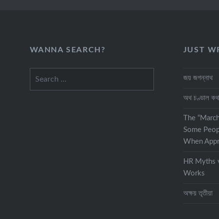
WANNA SEARCH?
JUST W
Search
জয় জগন্নাথ
for:
অথ চণ্ডাল ক
The “Marc
Some Peop
When Appra
HR Myths v
Works
অক্ষয় তৃতীয়া