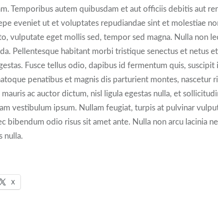
am. Temporibus autem quibusdam et aut officiis debitis aut r
epe eveniet ut et voluptates repudiandae sint et molestiae n
to, vulputate eget mollis sed, tempor sed magna. Nulla non lec
da. Pellentesque habitant morbi tristique senectus et netus e
gestas. Fusce tellus odio, dapibus id fermentum quis, suscipit 
natoque penatibus et magnis dis parturient montes, nascetur r
auris ac auctor dictum, nisl ligula egestas nulla, et sollicitud
uam vestibulum ipsum. Nullam feugiat, turpis at pulvinar vulput
 nec bibendum odio risus sit amet ante. Nulla non arcu lacinia 
s nulla.
X