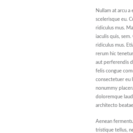
Nullam at arcu a e
scelerisque eu. C
ridiculus mus. Ma
iaculis quis, sem
ridiculus mus. Eti
rerum hic tenetur
aut perferendis d
felis congue com
consectetuer eu l
nonummy placerat
doloremque lauda
architecto beatae
Aenean fermentum 
tristique tellus, 