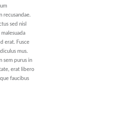
erum
on recusandae.
tus sed nisl
t malesuada
id erat. Fusce
idiculus mus.
in sem purus in
ate, erat libero
neque faucibus