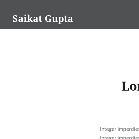
Skip
to
Saikat Gupta
content
Lo
Integer imperdiet
Integer imperdie