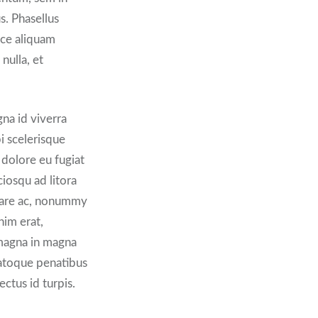
s. Phasellus
sce aliquam
nulla, et
gna id viverra
i scelerisque
m dolore eu fugiat
ciosqu ad litora
nare ac, nonummy
nim erat,
 magna in magna
natoque penatibus
ctus id turpis.