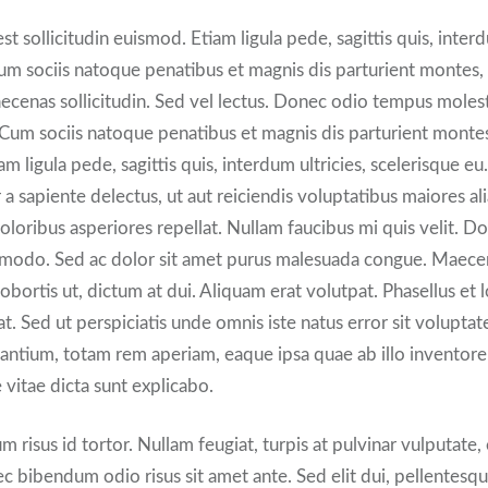
st sollicitudin euismod. Etiam ligula pede, sagittis quis, interd
um sociis natoque penatibus et magnis dis parturient montes,
ecenas sollicitudin. Sed vel lectus. Donec odio tempus molesti
. Cum sociis natoque penatibus et magnis dis parturient monte
am ligula pede, sagittis quis, interdum ultricies, scelerisque e
 a sapiente delectus, ut aut reiciendis voluptatibus maiores a
oloribus asperiores repellat. Nullam faucibus mi quis velit. Do
modo. Sed ac dolor sit amet purus malesuada congue. Maecen
obortis ut, dictum at dui. Aliquam erat volutpat. Phasellus et l
. Sed ut perspiciatis unde omnis iste natus error sit volupt
ntium, totam rem aperiam, eaque ipsa quae ab illo inventore v
 vitae dicta sunt explicabo.
risus id tortor. Nullam feugiat, turpis at pulvinar vulputate, 
nec bibendum odio risus sit amet ante. Sed elit dui, pellentesqu