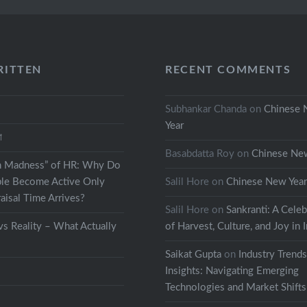
RITTEN
RECENT COMMENTS
Subhankar Chanda
on
Chinese
Year
থা
Basabdatta Roy
on
Chinese Ne
h Madness” of HR: Why Do
le Become Active Only
Salil Hore
on
Chinese New Yea
isal Time Arrives?
Salil Hore
on
Sankranti: A Celeb
s Reality – What Actually
of Harvest, Culture, and Joy in 
Saikat Gupta
on
Industry Trend
Insights: Navigating Emerging
Technologies and Market Shifts