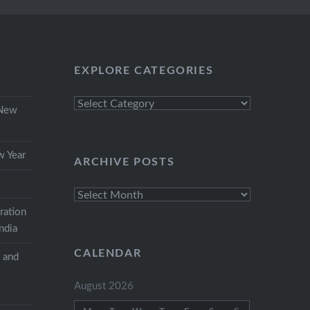
EXPLORE CATEGORIES
Explore
 New
Categories
w Year
ARCHIVE POSTS
r
Archive
Posts
ration
India
CALENDAR
s and
August 2026