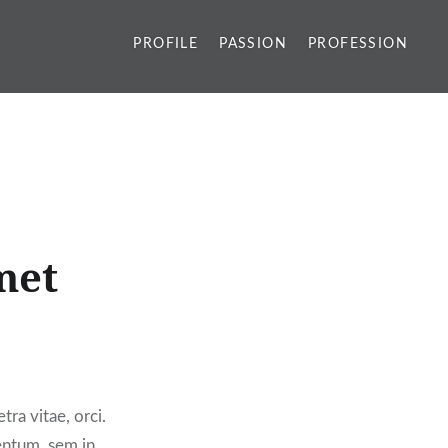
PROFILE
PASSION
PROFESSION
met
tra vitae, orci.
entum, sem in