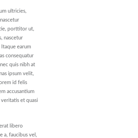
um ultricies,
 nascetur
e, porttitor ut,
s, nascetur
u. Itaque earum
lias consequatur
nec quis nibh at
as ipsum velit,
orem id felis
atem accusantium
eritatis et quasi
erat libero
e a, faucibus vel,