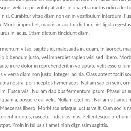
sque, velit turpis volutpat ante, in pharetra metus odio a lectu
 nisl. Curabitur vitae diam non enim vestibulum interdum. Fu
 Morbi imperdiet, mauris ac auctor dictum, nisl ligula egestas 
purus in lacus. Etiam dictum tincidunt diam.
rmentum vitae, sagittis id, malesuada in, quam. In laoreet, ma
io bibendum justo, vel imperdiet sapien wisi sed libero. Morb
 aute irure dolor in reprehenderit in voluptate velit esse cillu
is viverra diam non justo. Integer lacinia. Class aptent taciti so
ubia nostra, per inceptos hymenaeos. Nullam sapien sem, or
nim. Fusce wisi. Nullam dapibus fermentum ipsum. Phasellus e
liquam a, posuere eu, velit. Nullam eget nisl. Nullam sit amet
 Maecenas libero. Morbi scelerisque luctus velit. Cum sociis 
turient montes, nascetur ridiculus mus. Pellentesque pretium le
pat. Proin in tellus sit amet nibh dignissim sagittis.